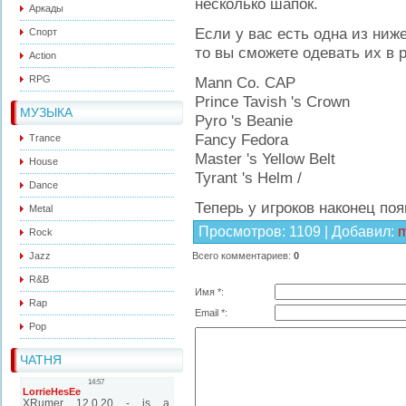
несколько шапок.
Аркады
Если у вас есть одна из ниж
Спорт
то вы сможете одевать их в р
Action
RPG
Mann Co.
CAP
Prince Tavish 's Crown
МУЗЫКА
Pyro 's Beanie
Fancy Fedora
Trance
Master 's Yellow Belt
House
Tyrant 's Helm /
Dance
Теперь у игроков наконец поя
Metal
Просмотров
: 1109 |
Добавил
:
m
Rock
Jazz
Всего комментариев
:
0
R&B
Имя *:
Rap
Email *:
Pop
ЧАТНЯ