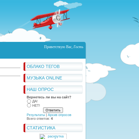
Приветствую Вас
,
Гость
ОБЛАКО ТЕГОВ
МУЗЫКА ONLINE
НАШ ОПРОС
Вернетесь ли вы на сайт?
ДА!
НЕТ!
Результаты
|
Архив опросов
Всего ответов:
4
СТАТИСТИКА