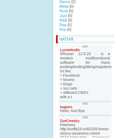
Dance
[2]
Metal
[0]
Rock
[0]
Jazz
[0]
R&B
[0]
Rap
[0]
Pop
[0]
ЧАТНЯ