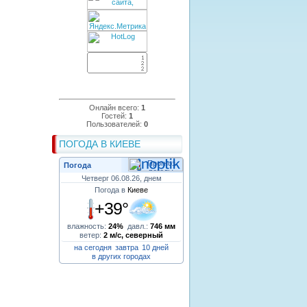
Онлайн всего:
1
Гостей:
1
Пользователей:
0
ПОГОДА В КИЕВЕ
Погода
Четверг 06.08.26, днем
Погода в
Киеве
+39°
влажность:
24%
давл.:
746 мм
ветер:
2 м/с, северный
на сегодня
завтра
10 дней
в других городах